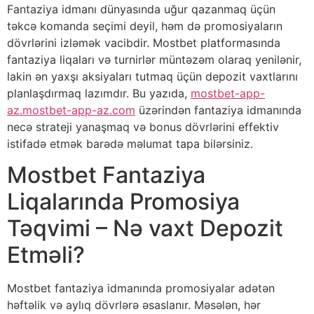
Fantaziya idmanı dünyasında uğur qazanmaq üçün
təkcə komanda seçimi deyil, həm də promosiyaların
dövrlərini izləmək vacibdir. Mostbet platformasında
fantaziya liqaları və turnirlər müntəzəm olaraq yenilənir,
lakin ən yaxşı aksiyaları tutmaq üçün depozit vaxtlarını
planlaşdırmaq lazımdır. Bu yazıda,
mostbet-app-
az.mostbet-app-az.com
üzərindən fantaziya idmanında
necə strateji yanaşmaq və bonus dövrlərini effektiv
istifadə etmək barədə məlumat tapa bilərsiniz.
Mostbet Fantaziya
Liqalarında Promosiya
Təqvimi – Nə vaxt Depozit
Etməli?
Mostbet fantaziya idmanında promosiyalar adətən
həftəlik və aylıq dövrlərə əsaslanır. Məsələn, hər