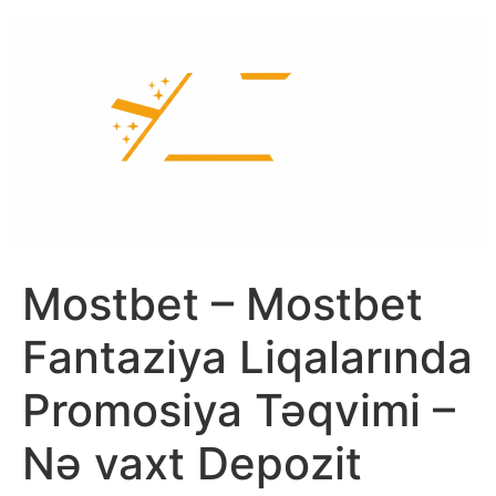
Mostbet – Mostbet
Fantaziya Liqalarında
Promosiya Təqvimi –
Nə vaxt Depozit