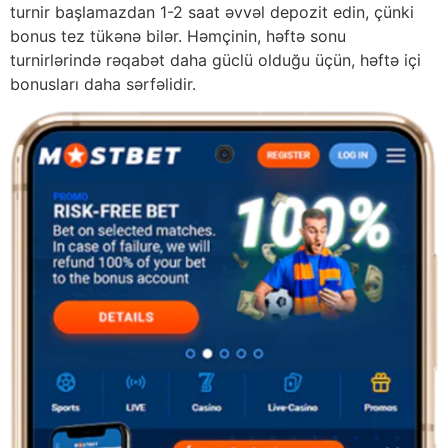
turnir başlamazdan 1-2 saat əvvəl depozit edin, çünki
bonus tez tükənə bilər. Həmçinin, həftə sonu
turnirlərində rəqabət daha güclü olduğu üçün, həftə içi
bonusları daha sərfəlidir.